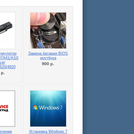
умулятор
Замена батареи BIOS
07A41/AS07A51/MS2220
ноутбука
cer
900
р.
520/4920
0
р.
вление
Установка Windows 7