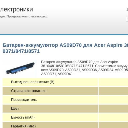
электроники
Т
аде. Продажа комплектующих.
Батарея-аккумулятор AS09D70 для Acer Aspire 38
8371/8471/8571
Батарея-аккумулятор AS09D70 для Acer Aspire
3810/4810/5810/8371/8471/8571. Совместим с аккум
acer AS09D70, AS09D31, AS09D36, AS09D34, AS09D5
AS09D71, AS09D41.
Выходное напряжение (В)
Страна-изготовитель
Производитель
Цвет
Емкость (mAh)
Гарантия (мес)