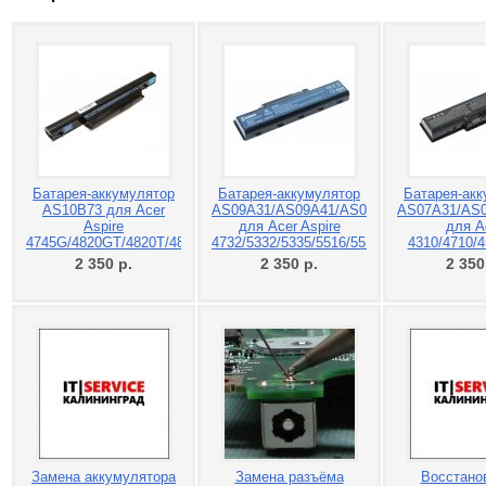
Батарея-аккумулятор
Батарея-аккумулятор
Батарея-акк
AS10B73 для Acer
AS09A31/AS09A41/AS09A61
AS07A31/AS
Aspire
для Acer Aspire
для A
4745G/4820GT/4820T/4820TG/5820T/5820TG/7745/5820T/5820TG
4732/5332/5335/5516/5517/5532
4310/4710/4
2 350
р.
2 350
р.
2 35
Замена аккумулятора
Замена разъёма
Восстано