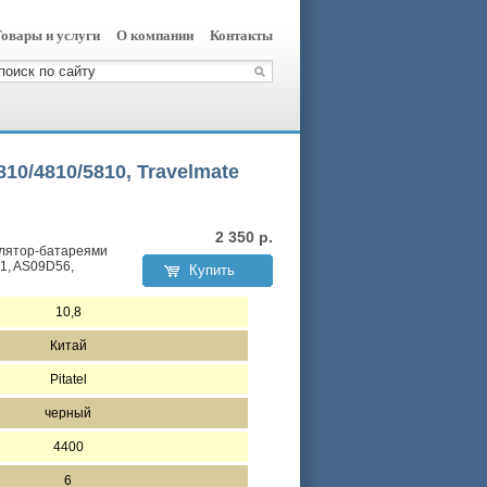
овары и услуги
О компании
Контакты
10/4810/5810, Travelmate
2 350
р.
улятор-батареями
1, AS09D56,
Купить
10,8
Китай
Pitatel
черный
4400
6