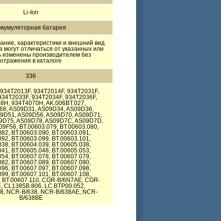
Li-Ion
ккумуляторная батарея
ание, характеристики и внешний вид
а могут отличаться от указанных или
ь изменены производителем без
отражения в каталоге
336
 934T2013F, 934T2014F, 934T2031F,
934T2033F, 934T2034F, 934T2036F,
8H, 934T4070H, AK.006BT.027,
68, AS09D31, AS09D34, AS09D36,
9D51, AS09D56, AS09D70, AS09D71,
9D75, AS09D78, AS09D7C, AS09D7D,
9F56, BT.00603.079, BT.00603.080,
082, BT.00603.090, BT.00603.091,
092, BT.00603.099, BT.00603.101,
038, BT.00604.039, BT.00605.038,
041, BT.00605.048, BT.00605.053,
054, BT.00607.078, BT.00607.079,
082, BT.00607.089, BT.00607.090,
096, BT.00607.097, BT.00607.098,
099, BT.00607.101, BT.00607.108,
, BT.00607.110, CGR-B/6N7AE, CGR-
, CL1385B.806, LC.BTP00.052,
8, NCR-B/638, NCR-B/638AE, NCR-
B/638BE