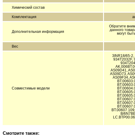
Химический состав
Комплектация
а
Обратите вним
данного товар
Дополнительная информация
могут быт
Вес
3INR18/65-2,
934T2032F, 
934T204
AK.006BT.0
AS09D41, AS0
AS09D73, AS0
AS09F34, AS0
BT.00603.
BT.00603.
Совместимые модели
BT.00604.
BT.00605.
BT.00605.
BT.00607.
BT.00607.
BT.00607.
BT.00607.109
B/6N7BE
LC.BTP00.06
Смотрите также: