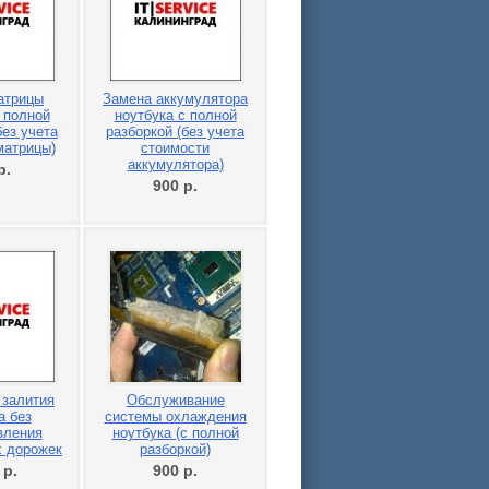
атрицы
Замена аккумулятора
 полной
ноутбука с полной
без учета
разборкой (без учета
матрицы)
стоимости
аккумулятора)
р.
900
р.
 залития
Обслуживание
а без
системы охлаждения
вления
ноутбука (с полной
х дорожек
разборкой)
0
р.
900
р.